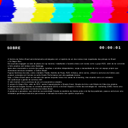
00:00:01
SOBRE
A história da Collors Brasil está diretamente entrelaçada com a trajetória de um dos nomes mais respeitados das pickups no Brasil:
o DJ Negro Rico.
Ele acumulou bagagem ao lado de pilares do rap nacional, trabalhando e fazendo shows com ícones como o grupo RZO, além de ter convivido
e feito projetos com lendas como Sabotage.
Após anos vivenciando a correria dos palcos, batalhas e estúdios independentes, surgiu a necessidade de criar um espaço próprio que
oferecesse estrutura completa: a Collors Brasil!
Figuras históricas da cena, como o lendário Thaíde, Netinho de Paula, RZO A Banca, entre outros, utilizam a estrutura da Collors para
produzir conteúdos em formato no estilo Studio Performance com alta qualidade técnica.
Hoje, a Collors Brasil opera no mercado não apenas lançando faixas nos canais de streaming, mas atuando como um verdadeiro
QG audiovisual e gestão de carreiras 360°.
O selo mantem viva a premissa de ser um ecossistema completo.
O próprio DJ Negro Rico, além de CEO, assina frequentemente a Direção Geral, Direção de Arte e até Edição de Vídeo dos projetos.
A entrada de Douglas Gomes no comando operacional (COO) e de Davi Siqueira à frente das estratégias de marketing (CMO) marca uma
mudança clara de patamar na história da Collors Brasil.
A produtora e gravadora, que construiu sua autoridade fincada na essência da música preta e do hip-hop paulistano, passa a estruturar uma
verdadeira governança executiva para encarar o mercado da música com apetite corporativo.