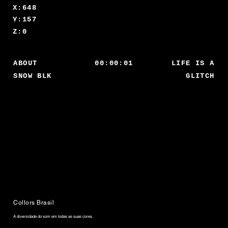
X:648
Y:157
Z:0
00:00:01
LIFE IS A
ABOUT
SNOW BLK
GLITCH
Collors Brasil
A diversidade do som em todas as suas cores.