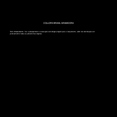
COLLORS BRASIL GRAVADORA
Selo independente, faz o planejamento e execução estratégica digital para o lançamento, além de distribuição em
praticamente todas as plataformas digitais.