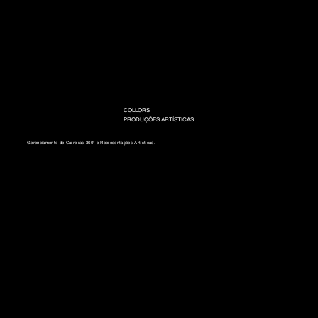
COLLORS
PRODUÇÕES ARTÍSTICAS
Gerenciamento de Carreiras 360° e Representações Artísticas.