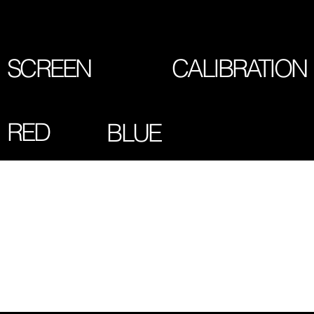
SCREEN
CALIBRATION
RED
BLUE
CONTATO
contato@collorsbrasil.com
Av. do Bosque, 250
Carapicuiba - SP