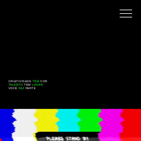
CRIATIVIDADE
TEM
COR
TALENTO
TEM
LUGAR
VOCÊ
FAZ
PARTE